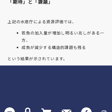
「期待」と「課題」
上記の水産庁による資源評価では、
若魚の加入量が増加し明るい兆しがある一
方、
成魚が減少する構造的課題も残る
という結果が示されています。
私たち食品メーカーに求められるのは、「慎重さ
と柔軟さの両立」だと考えています。
当社としては今後も、境港産アジへのこだわりの
継続と、産地の多様化による安定供給の確保のバ
ランスを重視し続けてまいります。