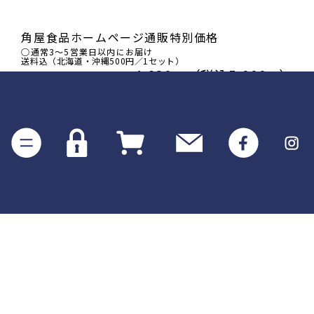
角屋食品
ホームページ通販特別価格
○通常3～5営業日以内にお届け
送料込（北海道・沖縄500円／1セット）
4,630
（税込5,000
）
円
円
今シーズン製造の在庫がなくなり次第終了となりま
す。予めご了承ください。
売り切れ