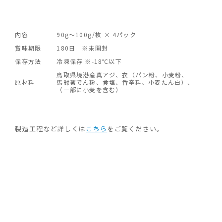
内容
90g～100g/枚 × 4パック
賞味期限
180日 ※未開封
保存方法
冷凍保存 ※-18℃以下
鳥取県境港産真アジ
、
衣
（
パン粉
、
小麦粉
、
原材料
馬鈴薯でん粉
、
食塩
、
香辛料
、
小麦たん白
）、
（一部に小麦を含む）
製造工程など詳しくは
こちら
をご覧ください。