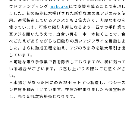
ウドファンディング
makuake
にて支援を募ることで実現し
ました。旬の時期に水揚げされた新鮮な生の真アジのみを使
用。通常製造しているアジよりも２倍大きく、肉厚なものを
使っています。可能な限り肉厚になるよう一匹ずつ手作業で
真アジを開いたうえで、血合い骨を一本一本抜くことで、食
べごたえがありながらも口触りの良いアジフライを目指しま
した。さらに熟成工程を加え、アジのうまみを最大限引き出
しています。
＊可能な限り手作業で骨を除去しておりますが、稀に残って
いる場合がございます。お召し上がりの際はご注意くださ
い。
＊水揚げがあった日にのみ25セットずつ製造し、今シーズ
ン在庫を積み上げています。在庫が貯まりましたら適宜販売
し、売り切れ次第終売となります。